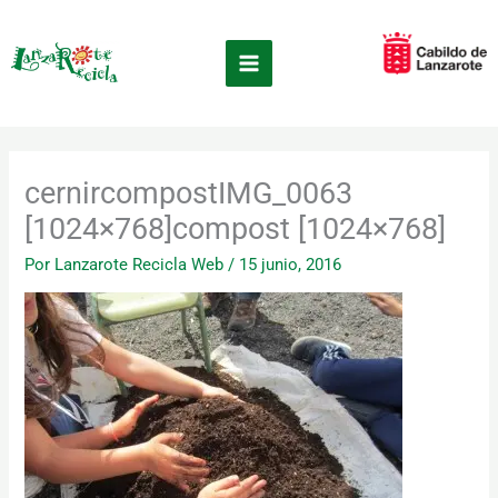
Ir
×
al
contenido
cernircompostIMG_0063
[1024×768]compost [1024×768]
Por
Lanzarote Recicla Web
/
15 junio, 2016