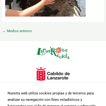
←
Medios anterior
Necesarias
Estas
cookies no
son
opcionales.
Son
necesarias
para que
funcione la
web.
Nuestra web utiliza cookies propias y de terceros para
analizar su navegación con fines estadísticos y
Estadísticas
Para que