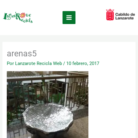
Ir
×
al
contenido
arenas5
Por
Lanzarote Recicla Web
/
10 febrero, 2017