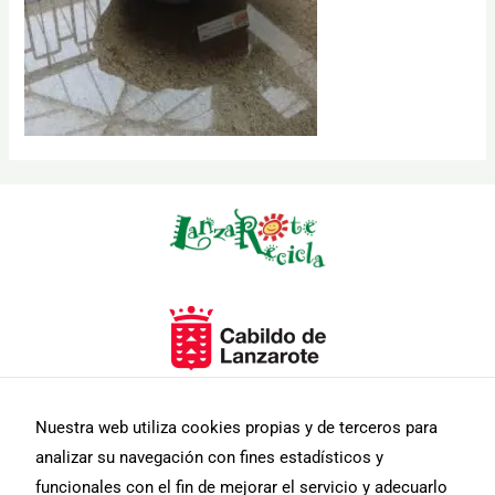
Necesarias
Estas
cookies no
son
opcionales.
Son
necesarias
para que
funcione la
web.
Nuestra web utiliza cookies propias y de terceros para
analizar su navegación con fines estadísticos y
Estadísticas
funcionales con el fin de mejorar el servicio y adecuarlo
Para que