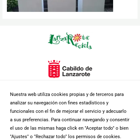
Necesarias
Estas
cookies no
son
opcionales.
Son
Nuestra web utiliza cookies propias y de terceros para
necesarias
para que
analizar su navegación con fines estadísticos y
funcione la
funcionales con el fin de mejorar el servicio y adecuarlo
web.
a sus preferencias. Para continuar navegando y consentir
el uso de las mismas haga click en "Aceptar todo" o bien
Estadísticas
"Ajustes" o "Rechazar todo" los permisos de cookies.
Para que