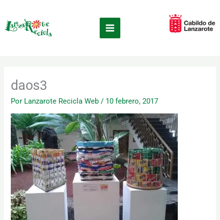
Ir
×
al
contenido
daos3
Por
Lanzarote Recicla Web
/
10 febrero, 2017