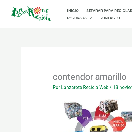
Ir
INICIO
SEPARAR PARA RECICLA
al
RECURSOS
CONTACTO
contenido
contendor amarillo
Por
Lanzarote Recicla Web
/
18 novie