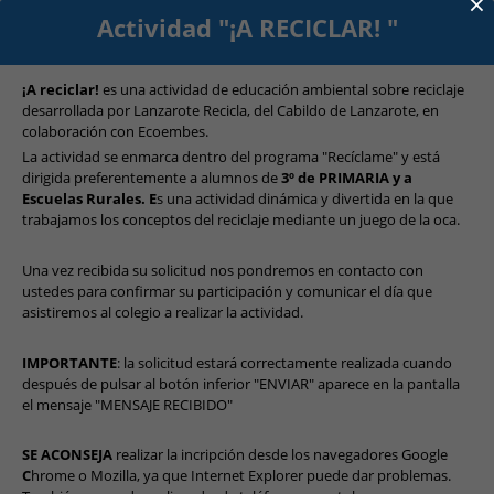
×
Actividad "¡A RECICLAR! "
¡A reciclar!
 es una actividad de educación ambiental sobre reciclaje 
desarrollada por Lanzarote Recicla, del Cabildo de Lanzarote, en 
colaboración con Ecoembes.
La actividad se enmarca dentro del programa "Recíclame" y está 
dirigida preferentemente a alumnos de 
3º de PRIMARIA y a 
Escuelas Rurales. E
s una actividad dinámica y divertida en la que 
trabajamos los conceptos del reciclaje mediante un juego de la oca.
Una vez recibida su solicitud nos pondremos en contacto con 
ustedes para confirmar su participación y comunicar el día que 
asistiremos al colegio a realizar la actividad.
IMPORTANTE
: la solicitud estará correctamente realizada cuando 
después de pulsar al botón inferior "ENVIAR" aparece en la pantalla 
el mensaje "MENSAJE RECIBIDO"
SE ACONSEJA
 realizar la incripción desde los navegadores Google 
C
hrome o Mozilla, ya que Internet Explorer puede dar problemas. 