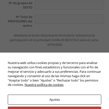
Nº de grupos de
SEXTO
Nº Total de
PROFESORES del
centro
Mediante el envío del presente formulario solicitamos la 
participación en la actividad CHARLAS RECICOLE para el curso 
2019/2020
ENVIAR
Nuestra web utiliza cookies propias y de terceros para analizar
su navegación con fines estadísticos y funcionales con el fin de
Si al apretar el botón Enviar aparece el mensaje
mejorar el servicio y adecuarlo a sus preferencias. Para continuar
Necesarias
 "FORMULARIO ENVIADO"
 su proceso de inscripción se ha realizado 
navegando y consentir el uso de las mismas haga click en
Estas
correctamente. 
"Aceptar todo" o bien "Ajustes" o "Rechazar todo" los permisos
cookies no
Para cualquier problema contacte con 
de cookies.
Nuestra política de cookies
son
lanzaroterecicla@cabildodelanzarote.com
opcionales.
Son
Ajustes
necesarias
para que
funcione la