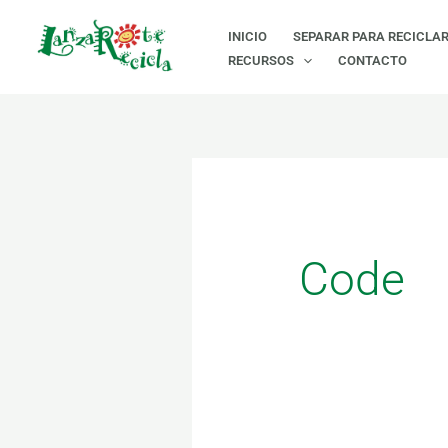
Ir
Buscar
INICIO
SEPARAR PARA RECICLA
al
por:
RECURSOS
CONTACTO
contenido
Code