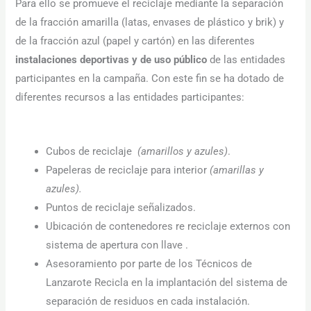
Para ello se promueve el reciclaje mediante la separación
podamos
de la fracción amarilla (latas, envases de plástico y brik) y
mejorar la
funcionalidad
de la fracción azul (papel y cartón) en las diferentes
y estructura
instalaciones deportivas y de uso público
de las entidades
de la web, en
base a cómo
participantes en la campaña. Con este fin se ha dotado de
se usa la web.
diferentes recursos a las entidades participantes:
Experiencia
Para que
Cubos de reciclaje
(amarillos y azules)
.
nuestra web
funcione lo
Papeleras de reciclaje para interior
(amarillas y
mejor posible
azules).
durante tu
visita. Si
Puntos de reciclaje señalizados.
rechaza estas
Ubicación de contenedores re reciclaje externos con
cookies,
algunas
sistema de apertura con llave .
funcionalidades
Asesoramiento por parte de los Técnicos de
desaparecerán
de la web.
Lanzarote Recicla en la implantación del sistema de
separación de residuos en cada instalación.