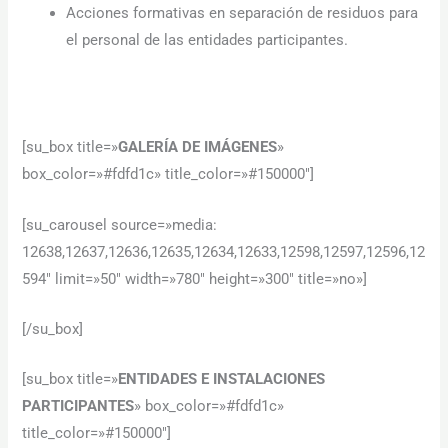
Acciones formativas en separación de residuos para
el personal de las entidades participantes.
[su_box title=»
GALERÍA DE IMÁGENES
»
box_color=»#fdfd1c» title_color=»#150000″]
[su_carousel source=»media:
12638,12637,12636,12635,12634,12633,12598,12597,12596,12
594″ limit=»50″ width=»780″ height=»300″ title=»no»]
[/su_box]
[su_box title=»
ENTIDADES E INSTALACIONES
PARTICIPANTES
» box_color=»#fdfd1c»
title_color=»#150000″]