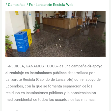
/
Campañas
/ Por
Lanzarote Recicla Web
Necesarias
Estas
cookies no
son
«RECICLA, GANAMOS TODOS» es una
campaña de apoyo
opcionales.
Son
al reciclaje en instalaciones públicas
desarrollada por
necesarias
Lanzarote Recicla (Cabildo de Lanzarote) con el apoyo de
para que
funcione la
Ecoembes, con la que se fomenta separación de los
web.
residuos en instalaciones públicas y la concienciación
medioambiental de todos los usuarios de las mismas.
Estadísticas
Para que