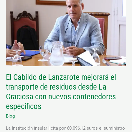
de
Lanzarote
mejorará
el
transporte
de
residuos
desde
La
El Cabildo de Lanzarote mejorará el
Graciosa
transporte de residuos desde La
con
nuevos
Graciosa con nuevos contenedores
contenedores
específicos
específicos
Blog
La Institución insular licita por 60.096,12 euros el suministro