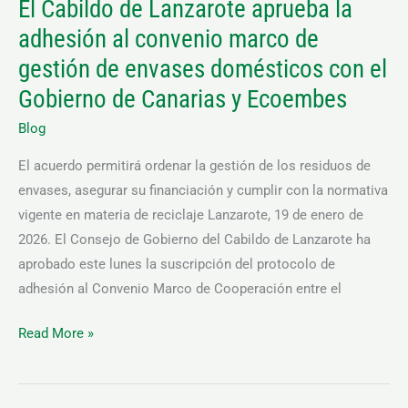
El Cabildo de Lanzarote aprueba la
gestión
adhesión al convenio marco de
de
envases
gestión de envases domésticos con el
domésticos
Gobierno de Canarias y Ecoembes
con
Blog
el
Gobierno
El acuerdo permitirá ordenar la gestión de los residuos de
de
envases, asegurar su financiación y cumplir con la normativa
Canarias
vigente en materia de reciclaje Lanzarote, 19 de enero de
y
2026. El Consejo de Gobierno del Cabildo de Lanzarote ha
Ecoembes
aprobado este lunes la suscripción del protocolo de
adhesión al Convenio Marco de Cooperación entre el
Read More »