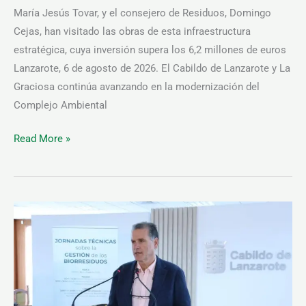
de
podamos
María Jesús Tovar, y el consejero de Residuos, Domingo
mejorar la
biorresiduos
Cejas, han visitado las obras de esta infraestructura
funcionalidad
y estructura
estratégica, cuya inversión supera los 6,2 millones de euros
de la web, en
Lanzarote, 6 de agosto de 2026. El Cabildo de Lanzarote y La
base a cómo
se usa la web.
Graciosa continúa avanzando en la modernización del
Complejo Ambiental
Experiencia
Read More »
Para que
nuestra web
funcione lo
mejor posible
durante tu
visita. Si
Lanzarote
rechaza estas
aborda
cookies,
algunas
los
funcionalidades
retos
desaparecerán
de la web.
y
oportunidades