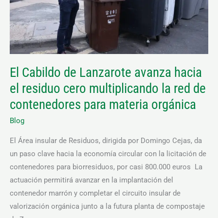
el
residuo
cero
multiplicando
la
El Cabildo de Lanzarote avanza hacia
red
el residuo cero multiplicando la red de
de
contenedores
contenedores para materia orgánica
para
Blog
materia
orgánica
El Área insular de Residuos, dirigida por Domingo Cejas, da
un paso clave hacia la economía circular con la licitación de
contenedores para biorresiduos, por casi 800.000 euros La
actuación permitirá avanzar en la implantación del
contenedor marrón y completar el circuito insular de
valorización orgánica junto a la futura planta de compostaje