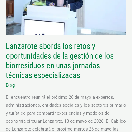
de
la
gestión
de
los
Lanzarote aborda los retos y
biorresiduos
oportunidades de la gestión de los
en
unas
biorresiduos en unas jornadas
jornadas
técnicas especializadas
técnicas
Blog
especializadas
El encuentro reunirá el próximo 26 de mayo a expertos,
administraciones, entidades sociales y los sectores primario
y turístico para compartir experiencias y modelos de
economía circular Lanzarote, 18 de mayo de 2026. El Cabildo
de Lanzarote celebrará el próximo martes 26 de mayo las