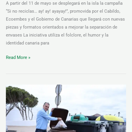
A partir del 11 de mayo se desplegará en la isla la campaña
“Si no reciclas… ay! ay! ayayay!”, promovida por el Cabildo,
Ecoembes y el Gobierno de Canarias que llegará con nuevas
piezas y formatos orientados a mejorar la separación de
envases La iniciativa utiliza el folclore, el humor y la
identidad canaria para
Read More »
El
Cabildo
de
Lanzarote
avanza
hacia