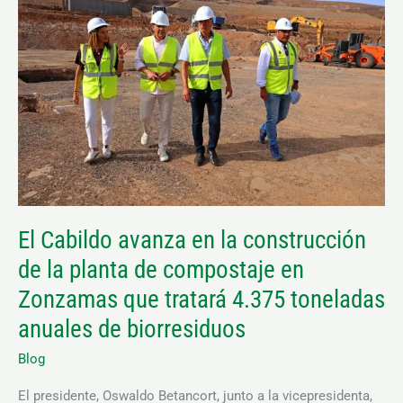
avanza
en
la
construcción
de
la
planta
Necesarias
de
Estas
cookies no
compostaje
son
El Cabildo avanza en la construcción
en
opcionales.
Son
de la planta de compostaje en
Zonzamas
necesarias
que
para que
Zonzamas que tratará 4.375 toneladas
funcione la
tratará
anuales de biorresiduos
web.
4.375
Blog
toneladas
Estadísticas
anuales
El presidente, Oswaldo Betancort, junto a la vicepresidenta,
Para que