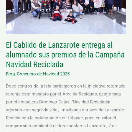
alumnado
sus
premios
de
la
El Cabildo de Lanzarote entrega al
Campaña
alumnado sus premios de la Campaña
Navidad
Reciclada
Navidad Reciclada
Blog
,
Concurso de Navidad 2025
Doce centros de la isla participaron en la iniciativa retomada
durante este mandato por el Área de Residuos, gestionada
por el consejero Domingo Cejas. ‘Navidad Reciclada:
adornos con segunda vida’, impulsada a través de Lanzarote
Recicla con la colaboración de Urbaser, pone en valor el
compromiso ambiental de los escolares Lanzarote, 2 de