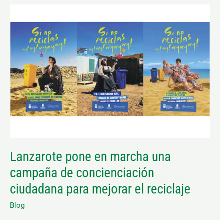
Lanzarote
pone
en
marcha
una
campaña
de
concienciación
ciudadana
para
mejorar
Lanzarote pone en marcha una
el
campaña de concienciación
reciclaje
ciudadana para mejorar el reciclaje
Blog