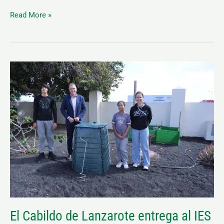
Read More »
El
Cabildo
de
Lanzarote
entrega
al
IES
En
Altavista
la
primera
El Cabildo de Lanzarote entrega al IES
de