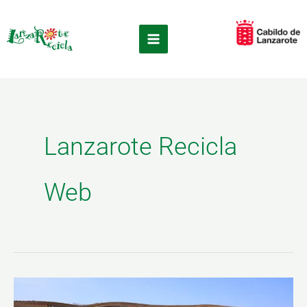
Ir
×
al
contenido
Lanzarote Recicla
Web
El
Cabildo