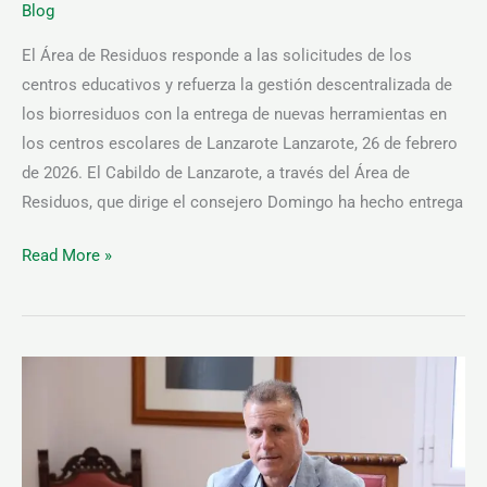
Blog
de
la
El Área de Residuos responde a las solicitudes de los
campaña
centros educativos y refuerza la gestión descentralizada de
Recicole
los biorresiduos con la entrega de nuevas herramientas en
los centros escolares de Lanzarote Lanzarote, 26 de febrero
de 2026. El Cabildo de Lanzarote, a través del Área de
Residuos, que dirige el consejero Domingo ha hecho entrega
Read More »
El
Cabildo
de
Lanzarote
mejorará