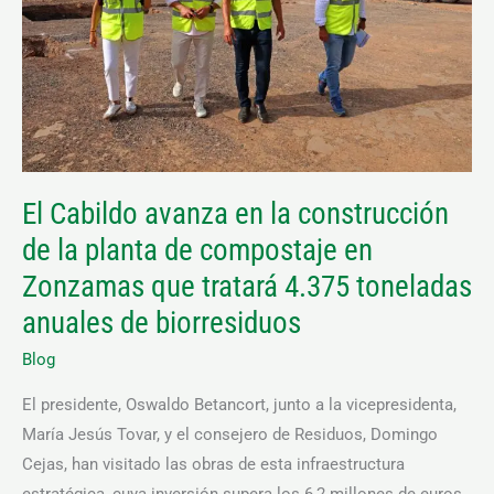
la
construcción
de
la
planta
de
compostaje
El Cabildo avanza en la construcción
en
Necesarias
Estas
de la planta de compostaje en
Zonzamas
cookies no
que
son
Zonzamas que tratará 4.375 toneladas
opcionales.
tratará
anuales de biorresiduos
Son
4.375
necesarias
para que
Blog
toneladas
funcione la
anuales
web.
El presidente, Oswaldo Betancort, junto a la vicepresidenta,
de
María Jesús Tovar, y el consejero de Residuos, Domingo
biorresiduos
Cejas, han visitado las obras de esta infraestructura
Estadísticas
Para que