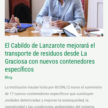
el
transporte
de
residuos
desde
La
El Cabildo de Lanzarote mejorará el
Graciosa
transporte de residuos desde La
con
nuevos
Graciosa con nuevos contenedores
contenedores
específicos
específicos
Blog
La Institución insular licita por 60.096,12 euros el suministro
de 17 nuevos contenedores específicos que sustituyen
unidades deterioradas y mejoran la estanqueidad, la
operatividad y las condiciones ambientales del sistema