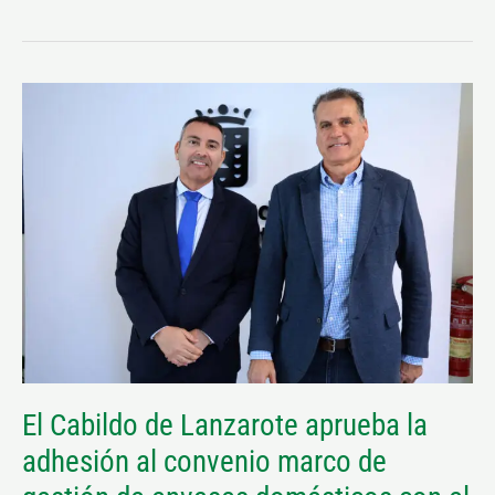
El
Cabildo
de
Lanzarote
aprueba
la
adhesión
al
convenio
marco
de
El Cabildo de Lanzarote aprueba la
gestión
adhesión al convenio marco de
de
envases