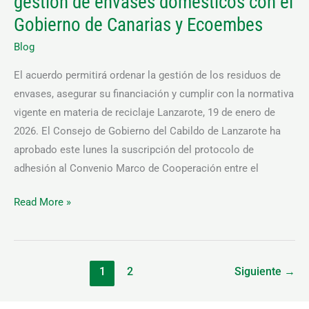
gestión de envases domésticos con el
domésticos
Gobierno de Canarias y Ecoembes
con
Blog
el
Gobierno
El acuerdo permitirá ordenar la gestión de los residuos de
de
envases, asegurar su financiación y cumplir con la normativa
Canarias
vigente en materia de reciclaje Lanzarote, 19 de enero de
y
2026. El Consejo de Gobierno del Cabildo de Lanzarote ha
Ecoembes
aprobado este lunes la suscripción del protocolo de
adhesión al Convenio Marco de Cooperación entre el
Read More »
1
2
Siguiente
→