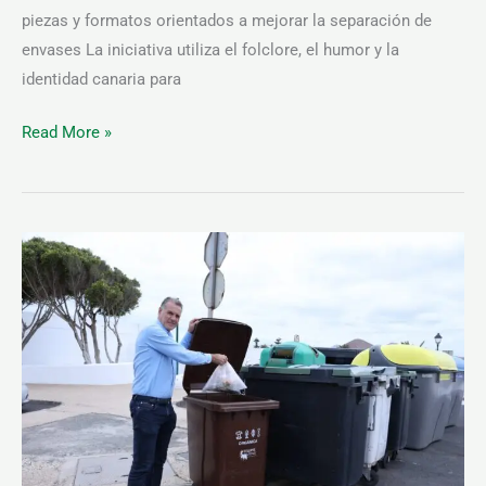
piezas y formatos orientados a mejorar la separación de
envases La iniciativa utiliza el folclore, el humor y la
identidad canaria para
Read More »
El
Cabildo
de
Lanzarote
avanza
hacia
el
residuo
cero