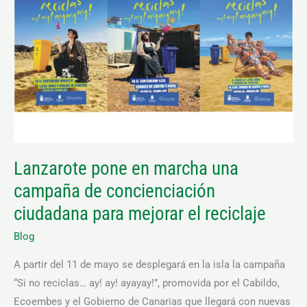
en
marcha
una
campaña
de
concienciación
ciudadana
para
mejorar
Lanzarote pone en marcha una
el
campaña de concienciación
reciclaje
ciudadana para mejorar el reciclaje
Blog
A partir del 11 de mayo se desplegará en la isla la campaña
“Si no reciclas… ay! ay! ayayay!”, promovida por el Cabildo,
Ecoembes y el Gobierno de Canarias que llegará con nuevas