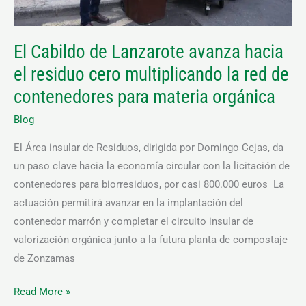
multiplicando
la
El Cabildo de Lanzarote avanza hacia
red
el residuo cero multiplicando la red de
de
contenedores
contenedores para materia orgánica
para
Blog
materia
orgánica
El Área insular de Residuos, dirigida por Domingo Cejas, da
un paso clave hacia la economía circular con la licitación de
contenedores para biorresiduos, por casi 800.000 euros La
actuación permitirá avanzar en la implantación del
contenedor marrón y completar el circuito insular de
valorización orgánica junto a la futura planta de compostaje
de Zonzamas
Read More »