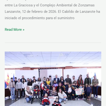
entre La Graciosa y el Complejo Ambiental de Zonzamas
Lanzarote, 12 de febrero de 2026. El Cabildo de Lanzarote ha
iniciado el procedimiento para el suministro
Read More »
El
Cabildo
de
Lanzarote
entrega
al
alumnado
sus
premios