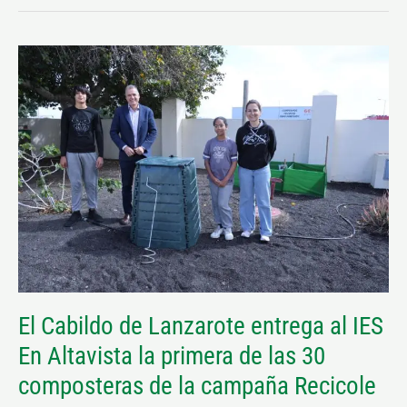
El
Cabildo
de
Lanzarote
entrega
al
IES
En
Altavista
la
primera
El Cabildo de Lanzarote entrega al IES
de
En Altavista la primera de las 30
las
30
composteras de la campaña Recicole
composteras