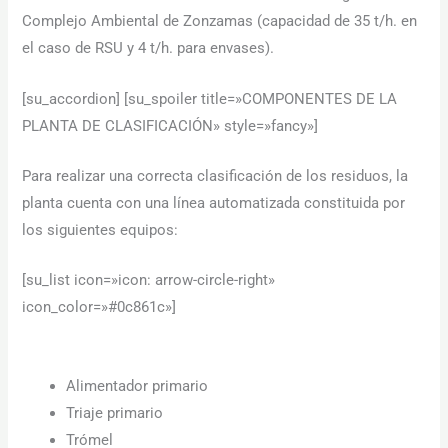
podamos
Complejo Ambiental de Zonzamas (capacidad de 35 t/h. en
mejorar la
el caso de RSU y 4 t/h. para envases).
funcionalidad
y estructura
de la web, en
[su_accordion] [su_spoiler title=»COMPONENTES DE LA
base a cómo
se usa la web.
PLANTA DE CLASIFICACIÓN» style=»fancy»]
Para realizar una correcta clasificación de los residuos, la
Experiencia
planta cuenta con una línea automatizada constituida por
Para que
nuestra web
los siguientes equipos:
funcione lo
mejor posible
[su_list icon=»icon: arrow-circle-right»
durante tu
visita. Si
icon_color=»#0c861c»]
rechaza estas
cookies,
algunas
funcionalidades
Alimentador primario
desaparecerán
de la web.
Triaje primario
Trómel