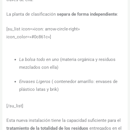
La planta de clasificación
separa de forma independiente
:
[su_list icon=»icon: arrow-circle-right»
icon_color=»#0c861c»]
Necesarias
La bolsa todo en uno
(materia orgánica y residuos
Estas
mezclados con ella)
cookies no
son
opcionales.
Envases Ligeros
( contenedor amarillo: envases de
Son
necesarias
plástico latas y brik)
para que
funcione la
web.
[/su_list]
Esta nueva instalación tiene la capacidad suficiente para el
Estadísticas
tratamiento de la totalidad de los residuos
entregados en el
Para que