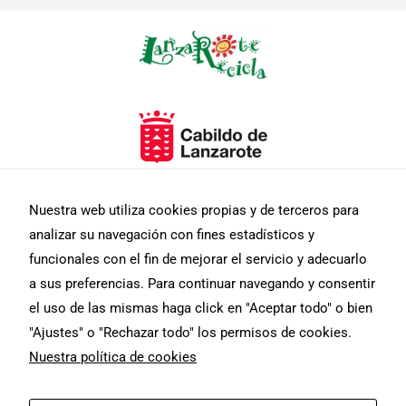
Necesarias
Estas
Nuestra web utiliza cookies propias y de terceros para
cookies no
son
analizar su navegación con fines estadísticos y
opcionales.
funcionales con el fin de mejorar el servicio y adecuarlo
Son
necesarias
a sus preferencias. Para continuar navegando y consentir
para que
el uso de las mismas haga click en "Aceptar todo" o bien
funcione la
web.
"Ajustes" o "Rechazar todo" los permisos de cookies.
Nuestra política de cookies
Estadísticas
Para que