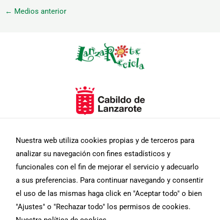
←
Medios anterior
Necesarias
Estas
cookies no
son
opcionales.
Nuestra web utiliza cookies propias y de terceros para
Son
necesarias
analizar su navegación con fines estadísticos y
para que
funcionales con el fin de mejorar el servicio y adecuarlo
funcione la
web.
a sus preferencias. Para continuar navegando y consentir
el uso de las mismas haga click en "Aceptar todo" o bien
"Ajustes" o "Rechazar todo" los permisos de cookies.
Estadísticas
Para que