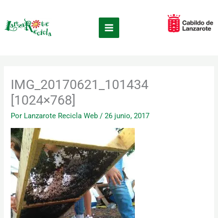
Ir
×
al
contenido
IMG_20170621_101434
[1024×768]
Por
Lanzarote Recicla Web
/
26 junio, 2017