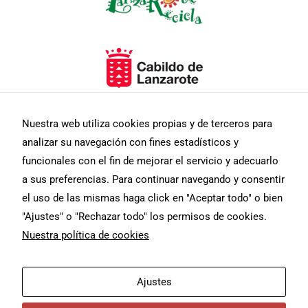
Nuestra web utiliza cookies propias y de terceros para
Necesarias
analizar su navegación con fines estadísticos y
Estas
funcionales con el fin de mejorar el servicio y adecuarlo
cookies no
son
a sus preferencias. Para continuar navegando y consentir
opcionales.
el uso de las mismas haga click en "Aceptar todo" o bien
Son
necesarias
"Ajustes" o "Rechazar todo" los permisos de cookies.
para que
Nuestra política de cookies
funcione la
web.
F
I
T
Aviso Legal
Diseño web
Ajustes
a
n
w
c
s
i
masmediacanarias.com
Estadísticas
Política De Privacidad
e
t
t
Para que