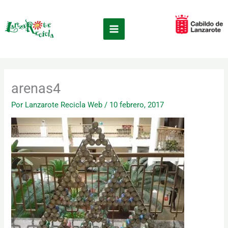
Ir
×
al
contenido
arenas4
Por
Lanzarote Recicla Web
/
10 febrero, 2017