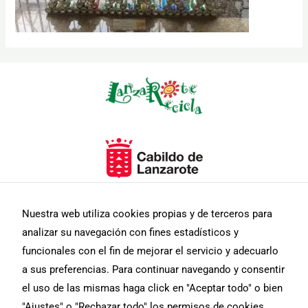
Necesarias
Estas
cookies no
son
opcionales.
Son
necesarias
Nuestra web utiliza cookies propias y de terceros para
para que
analizar su navegación con fines estadísticos y
funcione la
web.
funcionales con el fin de mejorar el servicio y adecuarlo
a sus preferencias. Para continuar navegando y consentir
el uso de las mismas haga click en "Aceptar todo" o bien
Estadísticas
"Ajustes" o "Rechazar todo" los permisos de cookies.
Para que