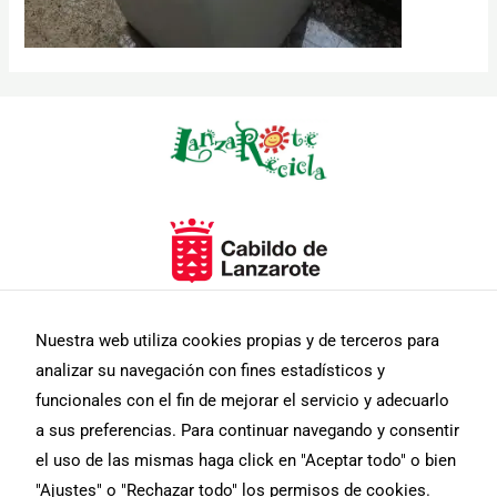
Necesarias
Estas
cookies no
son
opcionales.
Son
Nuestra web utiliza cookies propias y de terceros para
necesarias
para que
analizar su navegación con fines estadísticos y
funcione la
funcionales con el fin de mejorar el servicio y adecuarlo
web.
a sus preferencias. Para continuar navegando y consentir
el uso de las mismas haga click en "Aceptar todo" o bien
Estadísticas
"Ajustes" o "Rechazar todo" los permisos de cookies.
Para que