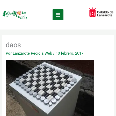
Ir
×
al
contenido
daos
Por
Lanzarote Recicla Web
/
10 febrero, 2017