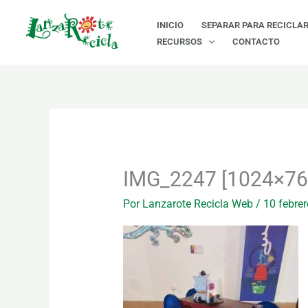
Ir
INICIO
SEPARAR PARA RECICLA
al
RECURSOS
CONTACTO
contenido
IMG_2247 [1024×76
Por
Lanzarote Recicla Web
/
10 febrer