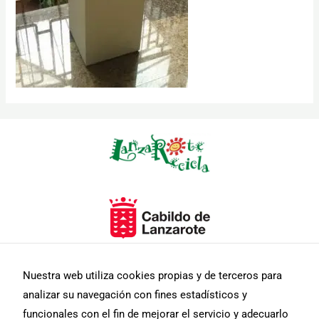
Necesarias
Estas
cookies no
son
opcionales.
Son
necesarias
para que
funcione la
web.
Nuestra web utiliza cookies propias y de terceros para
analizar su navegación con fines estadísticos y
Estadísticas
funcionales con el fin de mejorar el servicio y adecuarlo
Para que