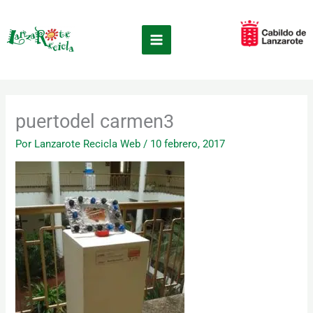
Ir
×
al
contenido
puertodel carmen3
Por
Lanzarote Recicla Web
/
10 febrero, 2017