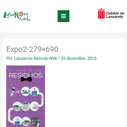
Ir
×
al
contenido
Expo2-279×690
Por
Lanzarote Recicla Web
/
29 diciembre, 2015