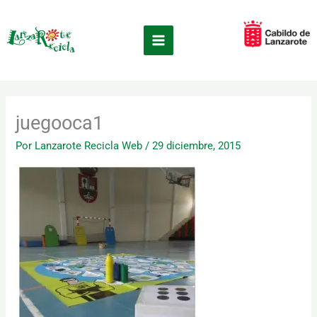
Ir
×
al
contenido
juegooca1
Por
Lanzarote Recicla Web
/
29 diciembre, 2015