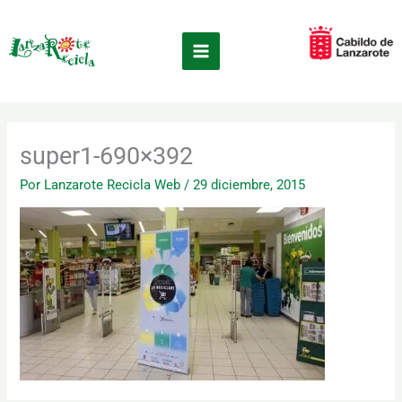
Ir
×
al
contenido
super1-690×392
Por
Lanzarote Recicla Web
/
29 diciembre, 2015