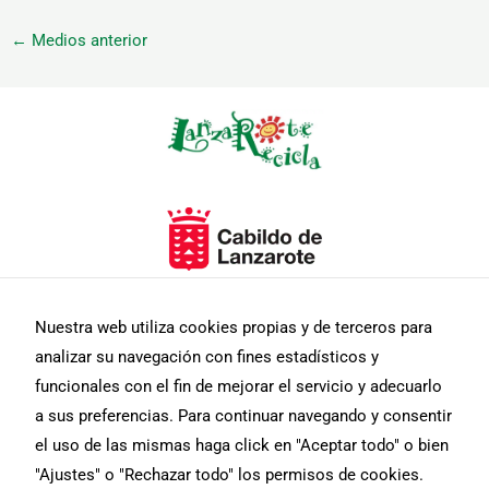
←
Medios anterior
Necesarias
Estas
cookies no
son
opcionales.
Son
Nuestra web utiliza cookies propias y de terceros para
necesarias
para que
analizar su navegación con fines estadísticos y
funcione la
funcionales con el fin de mejorar el servicio y adecuarlo
web.
a sus preferencias. Para continuar navegando y consentir
el uso de las mismas haga click en "Aceptar todo" o bien
Estadísticas
"Ajustes" o "Rechazar todo" los permisos de cookies.
Para que