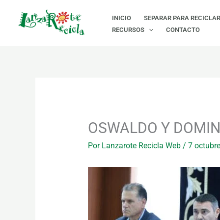
Ir
INICIO
SEPARAR PARA RECICLA
al
RECURSOS
CONTACTO
contenido
OSWALDO Y DOMING
Por
Lanzarote Recicla Web
/
7 octubr