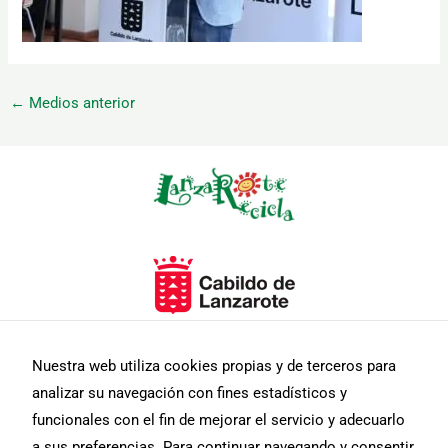
←
Medios anterior
Necesarias
Estas
cookies no
son
opcionales.
Son
necesarias
para que
funcione la
web.
Nuestra web utiliza cookies propias y de terceros para
analizar su navegación con fines estadísticos y
funcionales con el fin de mejorar el servicio y adecuarlo
Estadísticas
Para que
a sus preferencias. Para continuar navegando y consentir