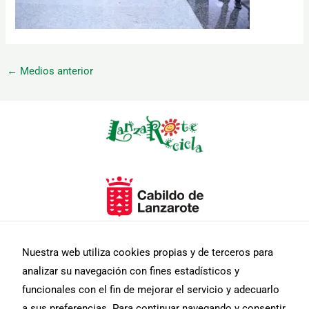
←
Medios anterior
Necesarias
Estas
cookies no
son
opcionales.
Son
necesarias
para que
funcione la
web.
Nuestra web utiliza cookies propias y de terceros para
analizar su navegación con fines estadísticos y
funcionales con el fin de mejorar el servicio y adecuarlo
Estadísticas
Para que
a sus preferencias. Para continuar navegando y consentir