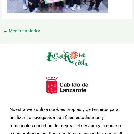
←
Medios anterior
Necesarias
Estas
cookies no
son
opcionales.
Son
necesarias
para que
funcione la
web.
Nuestra web utiliza cookies propias y de terceros para
analizar su navegación con fines estadísticos y
funcionales con el fin de mejorar el servicio y adecuarlo
Estadísticas
Para que
a sus preferencias. Para continuar navegando y consentir