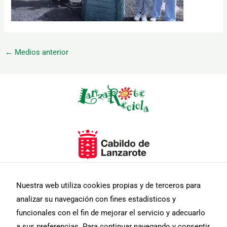
←
Medios anterior
Necesarias
Estas
cookies no
son
opcionales.
Son
necesarias
para que
funcione la
web.
Nuestra web utiliza cookies propias y de terceros para
analizar su navegación con fines estadísticos y
funcionales con el fin de mejorar el servicio y adecuarlo
Estadísticas
Para que
a sus preferencias. Para continuar navegando y consentir