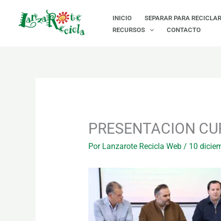
Ir
INICIO
SEPARAR PARA RECICLA
al
RECURSOS
CONTACTO
contenido
PRESENTACION CU
Por
Lanzarote Recicla Web
/
10 dicie