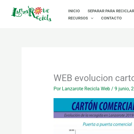
Ir
INICIO
SEPARAR PARA RECICLA
al
RECURSOS
CONTACTO
contenido
WEB evolucion cart
Por
Lanzarote Recicla Web
/
9 junio, 