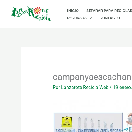
Ir
INICIO
SEPARAR PARA RECICLA
al
RECURSOS
CONTACTO
contenido
campanyaescachan
Por
Lanzarote Recicla Web
/
19 enero