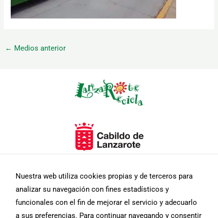
←
Medios anterior
Necesarias
Estas
cookies no
son
opcionales.
Son
necesarias
para que
funcione la
web.
Nuestra web utiliza cookies propias y de terceros para
analizar su navegación con fines estadísticos y
funcionales con el fin de mejorar el servicio y adecuarlo
Estadísticas
a sus preferencias. Para continuar navegando y consentir
Para que