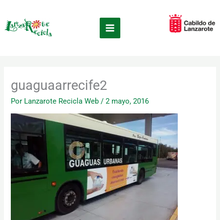
Ir
×
al
contenido
guaguaarrecife2
Por
Lanzarote Recicla Web
/
2 mayo, 2016