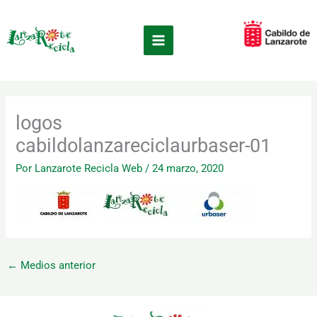
Ir
×
al
contenido
logos
cabildolanzareciclaurbaser-01
Por
Lanzarote Recicla Web
/
24 marzo, 2020
←
Medios anterior