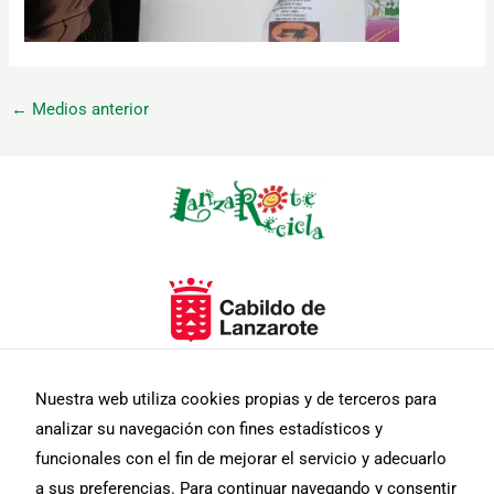
←
Medios anterior
Necesarias
Estas
cookies no
son
opcionales.
Son
necesarias
para que
funcione la
web.
Nuestra web utiliza cookies propias y de terceros para
analizar su navegación con fines estadísticos y
funcionales con el fin de mejorar el servicio y adecuarlo
Estadísticas
a sus preferencias. Para continuar navegando y consentir
Para que