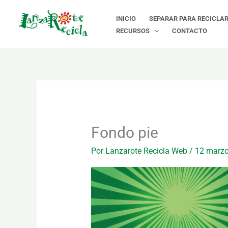
Ir
INICIO
SEPARAR PARA RECICLA
al
RECURSOS
CONTACTO
contenido
Fondo pie
Por
Lanzarote Recicla Web
/
12 marzo