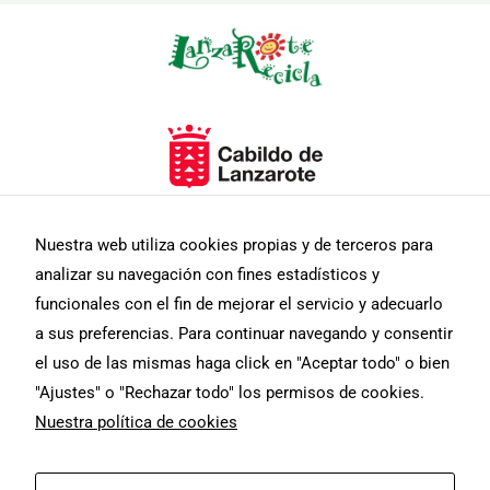
Necesarias
Estas
Nuestra web utiliza cookies propias y de terceros para
cookies no
analizar su navegación con fines estadísticos y
son
opcionales.
funcionales con el fin de mejorar el servicio y adecuarlo
Son
a sus preferencias. Para continuar navegando y consentir
necesarias
para que
el uso de las mismas haga click en "Aceptar todo" o bien
funcione la
"Ajustes" o "Rechazar todo" los permisos de cookies.
web.
Nuestra política de cookies
Estadísticas
F
I
T
Para que
Diseño web