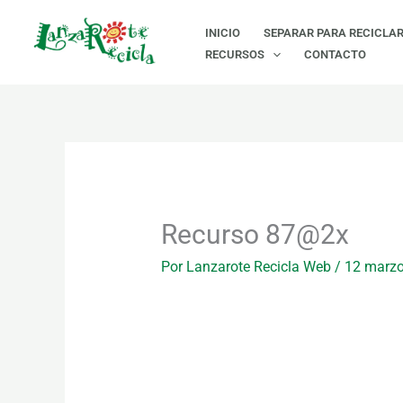
Ir
INICIO
SEPARAR PARA RECICLA
al
RECURSOS
CONTACTO
contenido
Recurso 87@2x
Por
Lanzarote Recicla Web
/
12 marzo