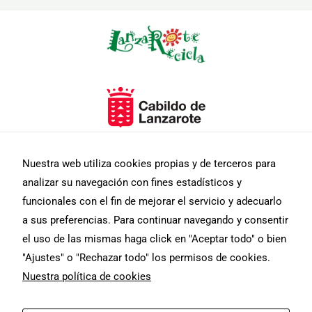
Necesarias
Estas
Nuestra web utiliza cookies propias y de terceros para
cookies no
son
analizar su navegación con fines estadísticos y
opcionales.
funcionales con el fin de mejorar el servicio y adecuarlo
Son
necesarias
a sus preferencias. Para continuar navegando y consentir
para que
el uso de las mismas haga click en "Aceptar todo" o bien
funcione la
web.
"Ajustes" o "Rechazar todo" los permisos de cookies.
Nuestra política de cookies
Estadísticas
Para que