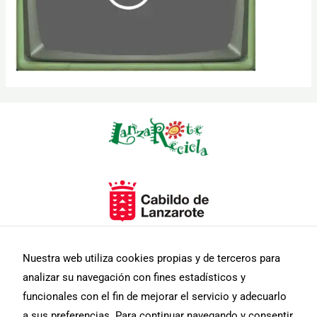
Necesarias
Estas
cookies no
son
opcionales.
Son
necesarias
para que
funcione la
web.
Nuestra web utiliza cookies propias y de terceros para
analizar su navegación con fines estadísticos y
funcionales con el fin de mejorar el servicio y adecuarlo
Estadísticas
a sus preferencias. Para continuar navegando y consentir
Para que