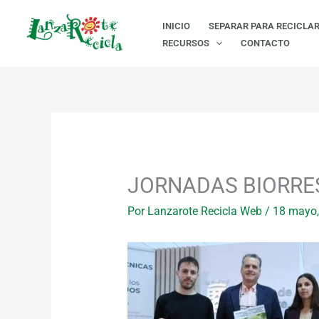
Ir
INICIO
SEPARAR PARA RECICLA
al
RECURSOS
CONTACTO
contenido
JORNADAS BIORRES
Por
Lanzarote Recicla Web
/
18 mayo,