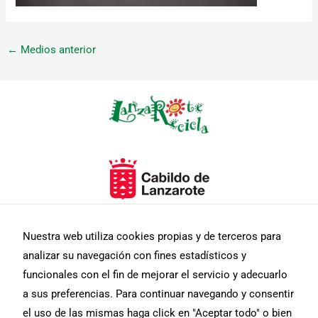
←
Medios anterior
Necesarias
Estas
cookies no
son
opcionales.
Son
necesarias
para que
Nuestra web utiliza cookies propias y de terceros para
funcione la
analizar su navegación con fines estadísticos y
web.
funcionales con el fin de mejorar el servicio y adecuarlo
a sus preferencias. Para continuar navegando y consentir
Estadísticas
el uso de las mismas haga click en "Aceptar todo" o bien
Para que