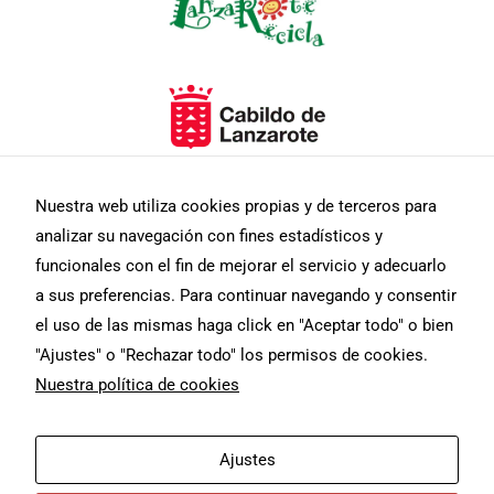
Nuestra web utiliza cookies propias y de terceros para
Necesarias
analizar su navegación con fines estadísticos y
Estas
cookies no
funcionales con el fin de mejorar el servicio y adecuarlo
son
a sus preferencias. Para continuar navegando y consentir
opcionales.
Son
el uso de las mismas haga click en "Aceptar todo" o bien
necesarias
"Ajustes" o "Rechazar todo" los permisos de cookies.
para que
funcione la
Nuestra política de cookies
web.
F
I
T
Aviso Legal
Diseño web
Ajustes
a
n
w
Estadísticas
c
s
i
masmediacanarias.com
Política De Privacidad
Para que
e
t
t