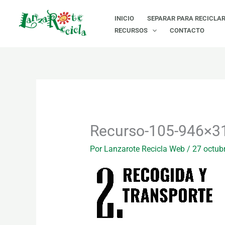
Ir
INICIO
SEPARAR PARA RECICLA
al
RECURSOS
CONTACTO
contenido
Recurso-105-946×3
Por
Lanzarote Recicla Web
/
27 octub