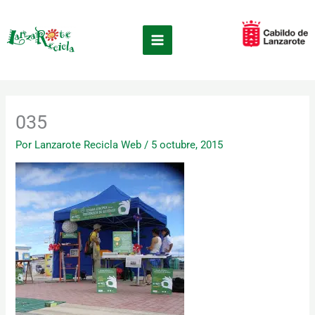
Ir
×
al
contenido
035
Por
Lanzarote Recicla Web
/
5 octubre, 2015