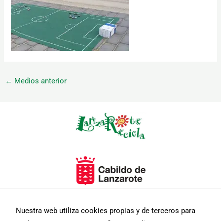
←
Medios anterior
Necesarias
Estas
cookies no
son
opcionales.
Son
necesarias
para que
funcione la
web.
Estadísticas
Nuestra web utiliza cookies propias y de terceros para
Para que