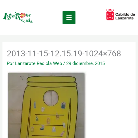
Ir
×
al
contenido
2013-11-15-12.15.19-1024×768
Por
Lanzarote Recicla Web
/
29 diciembre, 2015