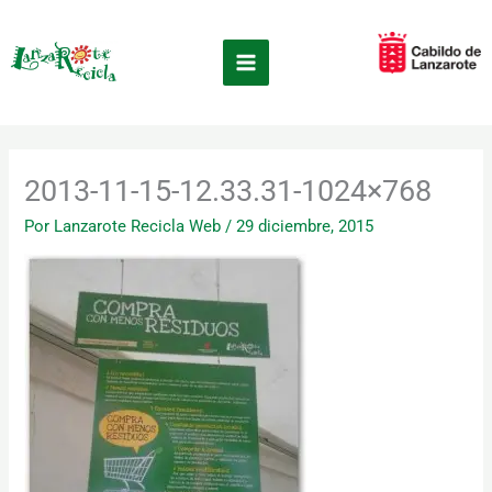
Ir
×
al
contenido
2013-11-15-12.33.31-1024×768
Por
Lanzarote Recicla Web
/
29 diciembre, 2015