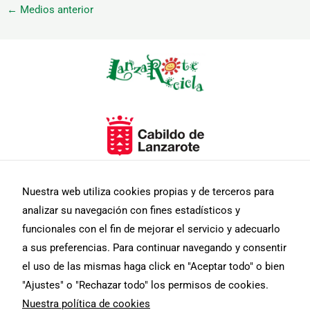
←
Medios anterior
Necesarias
Estas
cookies no
son
opcionales.
Nuestra web utiliza cookies propias y de terceros para
Son
analizar su navegación con fines estadísticos y
necesarias
para que
funcionales con el fin de mejorar el servicio y adecuarlo
funcione la
a sus preferencias. Para continuar navegando y consentir
web.
el uso de las mismas haga click en "Aceptar todo" o bien
"Ajustes" o "Rechazar todo" los permisos de cookies.
Estadísticas
Nuestra política de cookies
Para que