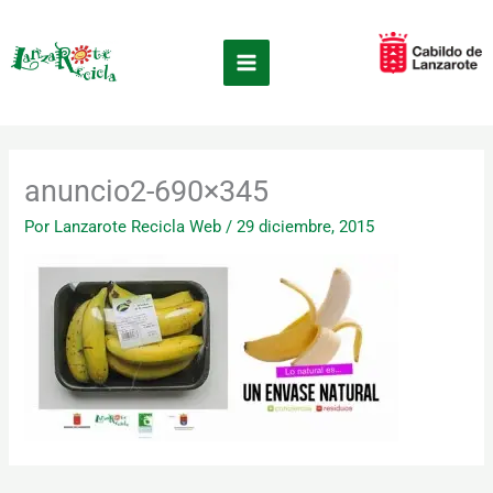
Ir
×
al
contenido
anuncio2-690×345
Por
Lanzarote Recicla Web
/
29 diciembre, 2015