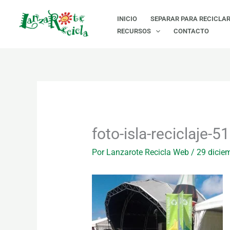
Ir
INICIO
SEPARAR PARA RECICLA
al
RECURSOS
CONTACTO
contenido
foto-isla-reciclaje-
Por
Lanzarote Recicla Web
/
29 dicie