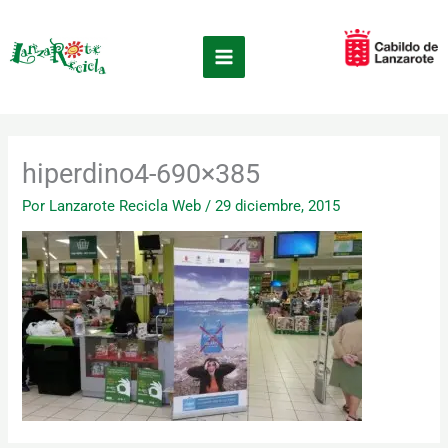
Ir
×
al
contenido
hiperdino4-690×385
Por
Lanzarote Recicla Web
/
29 diciembre, 2015