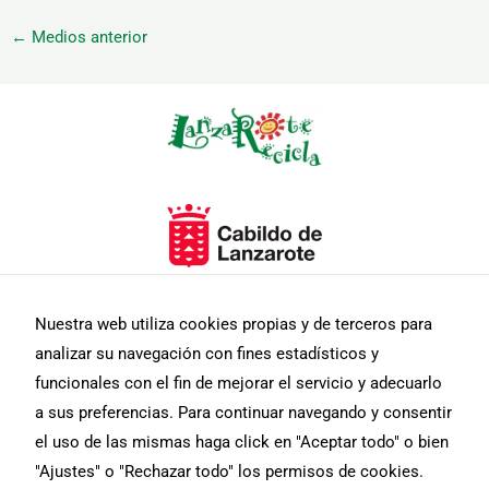
←
Medios anterior
Necesarias
Estas
cookies no
son
opcionales.
Son
Nuestra web utiliza cookies propias y de terceros para
necesarias
analizar su navegación con fines estadísticos y
para que
funcione la
funcionales con el fin de mejorar el servicio y adecuarlo
web.
a sus preferencias. Para continuar navegando y consentir
el uso de las mismas haga click en "Aceptar todo" o bien
Estadísticas
"Ajustes" o "Rechazar todo" los permisos de cookies.
Para que