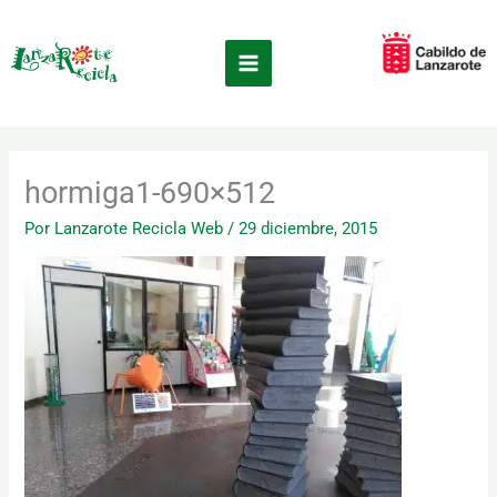
Ir
×
al
contenido
hormiga1-690×512
Por
Lanzarote Recicla Web
/
29 diciembre, 2015