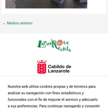
←
Medios anterior
Necesarias
Estas
cookies no
son
opcionales.
Son
necesarias
para que
funcione la
Nuestra web utiliza cookies propias y de terceros para
web.
analizar su navegación con fines estadísticos y
funcionales con el fin de mejorar el servicio y adecuarlo
Estadísticas
a sus preferencias. Para continuar navegando y consentir
Para que