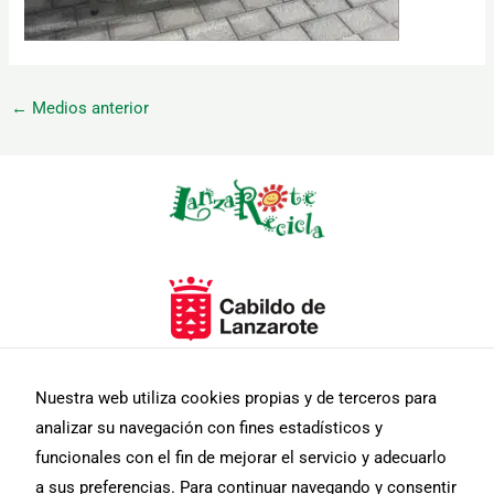
←
Medios anterior
Necesarias
Estas
cookies no
son
opcionales.
Son
necesarias
para que
funcione la
Nuestra web utiliza cookies propias y de terceros para
web.
analizar su navegación con fines estadísticos y
funcionales con el fin de mejorar el servicio y adecuarlo
Estadísticas
a sus preferencias. Para continuar navegando y consentir
Para que