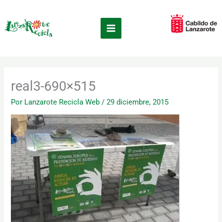
Ir
×
al
contenido
real3-690×515
Por
Lanzarote Recicla Web
/
29 diciembre, 2015